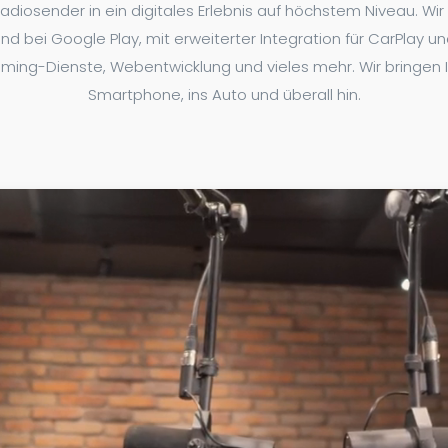
Radiosender in ein digitales Erlebnis auf höchstem Niveau. W
d bei Google Play, mit erweiterter Integration für CarPlay un
ng-Dienste, Webentwicklung und vieles mehr. Wir bringen Ihr
Smartphone, ins Auto und überall hin.