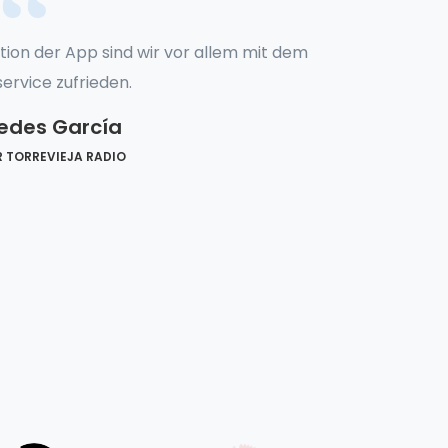
ion der App sind wir vor allem mit dem
Als Inhabe
ervice zufrieden.
bin ich von
sorgfäl
edes García
nicht ei
R TORREVIEJA RADIO
weder f
professi
entscheid
anfühlen. 
guter G